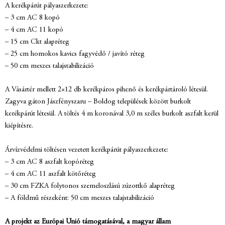
A kerékpárút pályaszerkezete:
– 3 cm AC 8 kopó
– 4 cm AC 11 kopó
– 15 cm Ckt alapréteg
– 25 cm homokos kavics fagyvédő / javító réteg
– 50 cm meszes talajstabilizáció
A Vásártér mellett 2×12 db kerékpáros pihenő és kerékpártároló létesül.
Zagyva gáton Jászfényszaru – Boldog települések között burkolt
kerékpárút létesül. A töltés 4 m koronával 3,0 m széles burkolt aszfalt kerül
kiépítésre.
Árvízvédelmi töltésen vezetett kerékpárút pályaszerkezete:
– 3 cm AC 8 aszfalt kopóréteg
– 4 cm AC 11 aszfalt kötőréteg
– 30 cm FZKA folytonos szemeloszlású zúzottkő alapréteg
– A földmű részeként: 50 cm meszes talajstabilizáció
A projekt az Európai Unió támogatásával, a magyar állam