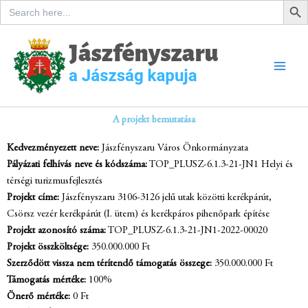
Search
Skip
for:
to
content
A projekt bemutatása
Kedvezményezett neve:
Jászfényszaru Város Önkormányzata
Pályázati felhívás neve és kódszáma:
TOP_PLUSZ-6.1.3-21-JN1 Helyi és
térségi turizmusfejlesztés
Projekt címe:
Jászfényszaru 3106-3126 jelű utak közötti kerékpárút,
Csörsz vezér kerékpárút (I. ütem) és kerékpáros pihenőpark építése
Projekt azonosító száma:
TOP_PLUSZ-6.1.3-21-JN1-2022-00020
Projekt összköltsége:
350.000.000 Ft
Szerződött vissza nem térítendő támogatás összege:
350.000.000 Ft
Támogatás mértéke:
100%
Önerő mértéke:
0 Ft