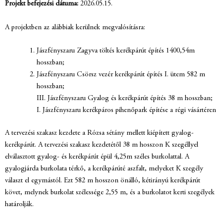
Projekt befejezési dátuma:
2026.05.15.
A projektben az alábbiak kerülnek megvalósításra:
Jászfényszaru Zagyva töltés kerékpárút építés 1400,54m
hosszban;
Jászfényszaru Csörsz vezér kerékpárút építés I. ütem 582 m
hosszban;
III. Jászfényszaru Gyalog és kerékpárút építés 38 m hosszban;
I. Jászfényszaru kerékpáros pihenőpark építése a régi vásártéren
A tervezési szakasz kezdete a Rózsa sétány mellett kiépített gyalog-
kerékpárút. A tervezési szakasz kezdetétől 38 m hosszon K szegéllyel
elválasztott gyalog- és kerékpárút épül 4,25m széles burkolattal. A
gyalogjárda burkolata térkő, a kerékpárúté aszfalt, melyeket K szegély
választ el egymástól. Ezt 582 m hosszon önálló, kétirányú kerékpárút
követ, melynek burkolat szélessége 2,55 m, és a burkolatot kerti szegélyek
határolják.