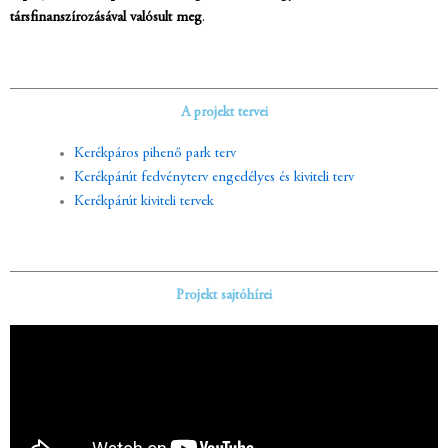
társfinanszírozásával valósult meg
.
A projekt tervei
Kerékpáros pihenő park terv
Kerékpárút fedvényterv engedélyes és kiviteli terv
Kerékpárút kiviteli tervek
Projekt sajtóhírei