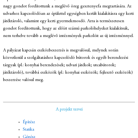
nagy gondot fordítottunk a meglévő öreg gesztenyefa
megtartására.
Az
udvarhoz kapcsolódóan az
épülettel egységben került kialakításra egy kerti
játéktároló, valamint egy
kerti gyermekmosdó.
Arra is természetesen
gondot
fordítottunk, hogy az előírt számú parkolóhelyeket kialakítsuk,
nem terhelve
tovább a meglévő intézmények parkolóit az új intézménnyel.
A pályázat kapcsán eszközbeszerzés is megvalósul, melynek során
közvetlenül a szolgáltatáshoz kapcsolódó bútorok és egyéb berendezési
tárgyak (pl.: konyhai berendezések; udvari játékok; utcabútorok;
játéktároló), továbbá eszközök (pl.: konyhai eszközök; fejlesztő eszközök)
beszerzése valósul meg.
A projekt tervei
Építész
Statika
Gépész