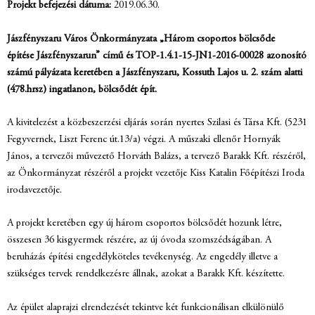
Projekt befejezési dátuma:
2019.06.30.
Jászfényszaru Város Önkormányzata „Három csoportos bölcsőde
építése
Jászfényszarun” című és TOP-1.4.1-15-JN1-2016-00028 azonosító
számú pályázata
keretében a Jászfényszaru, Kossuth Lajos u. 2. szám alatti
(478.hrsz)
ingatlanon, bölcsődét épít.
A kivitelezést a közbeszerzési eljárás során nyertes Szilasi és Társa Kft. (5231
Fegyvernek, Liszt Ferenc út.13/a) végzi. A műszaki ellenőr Hornyák
János, a tervezői művezető Horváth Balázs, a tervező Barakk Kft. részéről,
az Önkormányzat részéről a projekt vezetője Kiss Katalin Főépítészi Iroda
irodavezetője.
A projekt keretében egy új három csoportos bölcsődét hozunk létre,
összesen 36 kisgyermek részére, az új óvoda szomszédságában. A
beruházás építési engedélyköteles tevékenység. Az engedély illetve a
szükséges tervek rendelkezésre állnak, azokat a Barakk Kft. készítette.
Az épület alaprajzi elrendezését tekintve két funkcionálisan elkülönülő