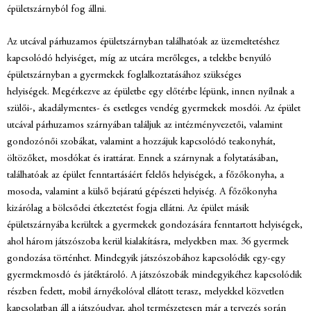
épületszárnyból fog állni.
Az utcával párhuzamos épületszárnyban találhatóak az üzemeltetéshez
kapcsolódó helyiséget, míg az utcára merőleges, a telekbe benyúló
épületszárnyban a gyermekek foglalkoztatásához szükséges
helyiségek.
Megérkezve az épületbe egy
előtérbe lépünk, innen nyílnak a
szülői-, akadálymentes- és esetleges vendég
gyermekek mosdói. Az épület
utcával párhuzamos szárnyában találjuk az
intézményvezetői, valamint
gondozónői szobákat, valamint a hozzájuk kapcsolódó
teakonyhát,
öltözőket, mosdókat és irattárat. Ennek a szárnynak a
folytatásában,
találhatóak az épület fenntartásáért felelős helyiségek, a
főzőkonyha, a
mosoda, valamint a külső bejáratú gépészeti helyiség. A
főzőkonyha
kizárólag a bölcsődei étkeztetést fogja ellátni.
Az épület másik
épületszárnyába
kerültek a gyermekek gondozására fenntartott helyiségek,
ahol három játszószoba
kerül kialakításra, melyekben max. 36 gyermek
gondozása történhet. Mindegyik
játszószobához kapcsolódik egy-egy
gyermekmosdó és játéktároló. A játszószobák
mindegyikéhez kapcsolódik
részben fedett, mobil árnyékolóval ellátott terasz,
melyekkel közvetlen
kapcsolatban áll a játszóudvar, ahol természetesen már a
tervezés során