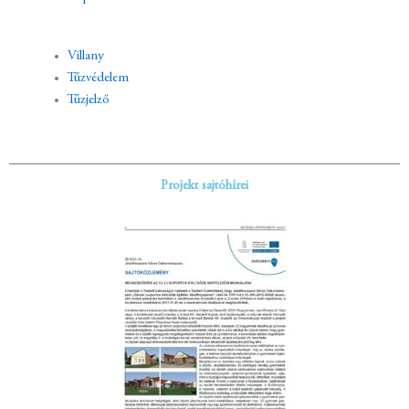
Villany
Tűzvédelem
Tűzjelző
Projekt sajtóhírei