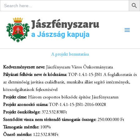
Search
Skip
for:
to
content
A projekt bemutatása
Kedvezményezett neve:
Jászfényszaru Város Önkormányzata
Pályázati felhívás neve és kódszáma:
TOP-1.4.1-15-JN1 A foglalkoztatás és
az életminőség javítása családbarát, munkába állást segítő intézmények,
közszolgáltatások fejlesztésével
Projekt címe:
Három csoportos bölcsőde építése
Jászfényszarun
Projekt azonosító száma:
TOP-1.4.1-15-JN1-2016-00028
Projekt összköltsége:
372.532.838Ft
Szerződött vissza nem
térítendő támogatás összege:
250.000.000
Ft
Támogatás mértéke:
100%
Önerő mértéke:
122.532.838Ft